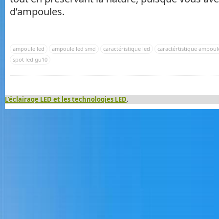
d’ampoules.
ampoule led
ampoule led smd
caractéristique led
caractértistique ampoul
spot led gu10
L'éclairage LED et les technologies LED
.