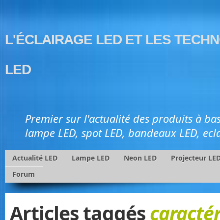
L'ÉCLAIRAGE LED ET LES TECH
LED
Premier sur l'actualité des produits à ba
lampe LED, spot LED, bandeaux LED, ecl
Actualité LED
Lampe LED
Neon LED
Projecteur LE
Forum
Articles taggés
caractér