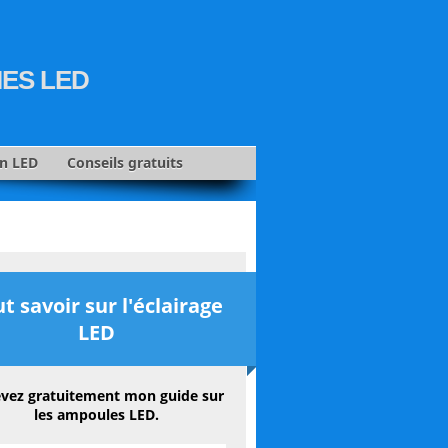
IES LED
on LED
Conseils gratuits
t savoir sur l'éclairage
LED
vez gratuitement mon guide sur
les ampoules LED.