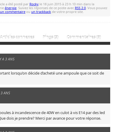
icle a été posté par
Rocky
le 18 juin 2015 à 23 h 10 min dans la
rie
énergie
. Suivez les réponses de ce poste avec
RSS 2.0
. Vous pouvez
r un commentaire
ou
un trackback
de votre propre site.
Articles connexes
Pings (3)
Commentaires (6)
 Y A 3 ANS
ortant lorsqu’on décide d’acheté une ampoule que ce soit de
A 3 ANS
oules à incandescence de 40W en culot à vis E14 par des led
Que dois je prendre? Merci par avance pour votre réponse.