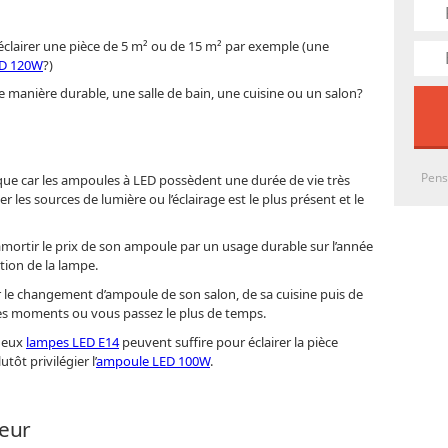
r éclairer une pièce de 5 m² ou de 15 m² par exemple (une
D 120W
?)
 de manière durable, une salle de bain, une cuisine ou un salon?
Pens
gique car les ampoules à LED possèdent une durée de vie très
er les sources de lumière ou l’éclairage est le plus présent et le
amortir le prix de son ampoule par un usage durable sur l’année
ion de la lampe.
ser le changement d’ampoule de son salon, de sa cuisine puis de
t des moments ou vous passez le plus de temps.
 deux
lampes LED E14
peuvent suffire pour éclairer la pièce
tôt privilégier l’
ampoule LED 100W
.
leur