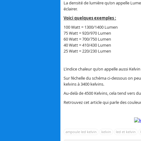
La densité de lumière qu’on appelle Lume
éclairer.
Voici quelques exemples :
100 Watt = 1300/1400 Lumen
75 Watt = 920/970 Lumen
60 Watt = 700/750 Lumen
40 Watt = 410/430 Lumen
25 Watt = 220/230 Lumen
L’indice chaleur qu’on appelle aussi Kelvi
Sur l’échelle du schéma ci-dessous on peu
kelvins à 3400 kelvins.
Au-delà de 4500 Kelvins, cela tend vers du
Retrouvez cet article qui parle des couleur
ampoule led kelvin
kelvin
led et kelvin