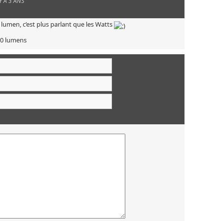
 Y A 3 ANS
u lumen, c’est plus parlant que les Watts
500 lumens