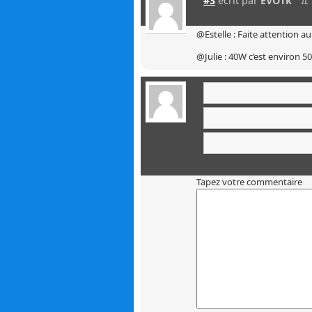
#3
écrit par
EVOTk
IL
@Estelle : Faite attention a
@Julie : 40W c’est environ 
Tapez votre commentaire