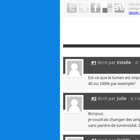
Cet art
catégo
laisse
#1
écrit par
Estelle
IL
Est-ce que le lumen est imp
40 ou 100W par exemple?
#2
écrit par
Julie
IL Y 
Bonjour,
je voudrais changer des amp
sans perdre de luminosité. 