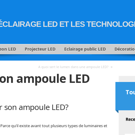
'ÉCLAIRAGE LED ET LES TECHNOLOG
eon LED
Projecteur LED
Eclairage public LED
Décorati
»
A quoi sert le lumen dans une ampoule LED?
 son ampoule LED
Tou
r son ampoule LED?
Rece
arce qu’il existe avant tout plusieurs types de luminaires et