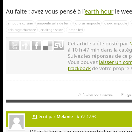
Au faite : avez-vous pensé à l’
earth hour
le wee
ampoule cuisine
ampoule salle de bain
choisir ampoule
choix ampoule
eclairage chambre
eclairage salon
lampe led
Cet article a été posté par
à 10 h 47 min dans la caté
Suivez les réponses de ce 
Vous pouvez
laisser un co
trackback
de votre propre s
Articles connexes
Pings 
#1
écrit par
Melanie
IL Y A 3 ANS
L’Earth hour, un jour symbolique au 