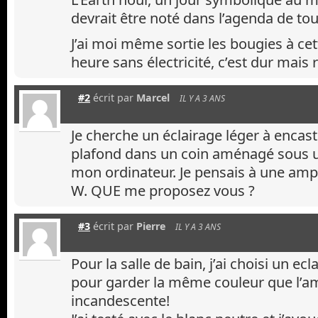
devrait être noté dans l’agenda de to
J’ai moi même sortie les bougies à ce
heure sans électricité, c’est dur mais r
#2
écrit par
Marcel
IL Y A 3 ANS
Je cherche un éclairage léger à encast
plafond dans un coin aménagé sous un 
mon ordinateur. Je pensais à une am
W. QUE me proposez vous ?
#3
écrit par
Pierre
IL Y A 3 ANS
Pour la salle de bain, j’ai choisi un ec
pour garder la même couleur que l’a
incandescente!