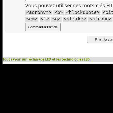
Vous pouvez utiliser ces mots-clés
H
<acronym>
<b>
<blockquote>
<ci
<em>
<i>
<q>
<strike>
<strong>
Flux de co
Tout savoir sur l'éclairage LED et les technologies LED
.